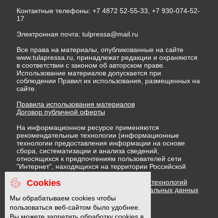
Контактные телефоны: +7 4872 52-55-33, +7 930-074-52-
17
Электронная почта:
tulpressa@mail.ru
Все права на материалы, опубликованные на сайте
www.tulapressa.ru, принадлежат редакции и охраняются
в соответствии с законом об авторском праве.
Использование материалов допускается при
соблюдении Правил их использования, размещенных на
сайте.
Правила использования материалов
Договор публичной оферты
На информационном ресурсе применяются
рекомендательные технологии (информационные
технологии предоставления информации на основе
сбора, систематизации и анализа сведений,
относящихся к предпочтениям пользователей сети
"Интернет", находящихся на территории Российской
Федерации)
Cookies
Правила применения рекомендательных технологий
Политика в отношении обработки персональных данных
Политика обработки файлов cookie
Мы обрабатываем cookies чтобы
пользоваться веб-сайтом было удобнее.
Вы можете запретить обработку cookies в