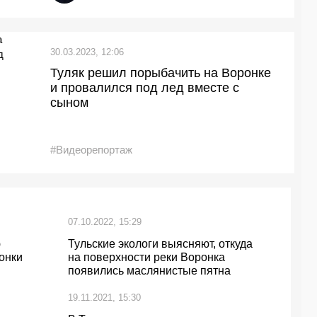
30.03.2023, 12:06
Туляк решил порыбачить на Воронке
и провалился под лед вместе с
сыном
#Видеорепортаж
07.10.2022, 15:29
ю
Тульские экологи выясняют, откуда
онки
на поверхности реки Воронка
появились маслянистые пятна
19.11.2021, 15:30