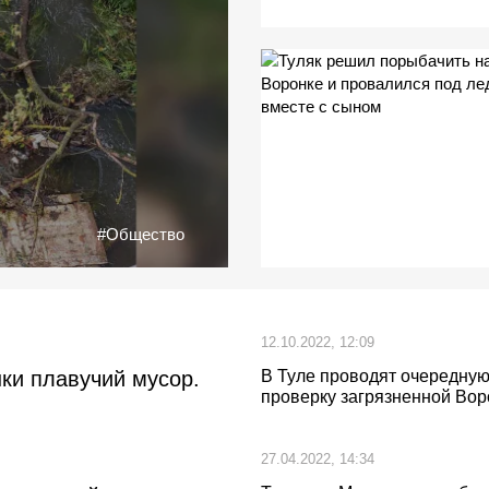
#Общество
12.10.2022, 12:09
ки плавучий мусор.
В Туле проводят очередну
проверку загрязненной Вор
27.04.2022, 14:34