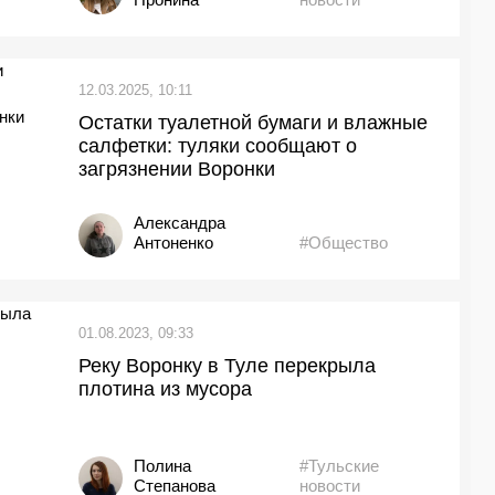
12.03.2025, 10:11
Остатки туалетной бумаги и влажные
салфетки: туляки сообщают о
загрязнении Воронки
Александра
Антоненко
#Общество
01.08.2023, 09:33
Реку Воронку в Туле перекрыла
плотина из мусора
Полина
#Тульские
Степанова
новости