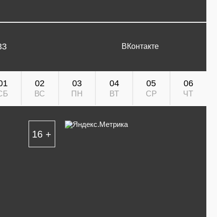
33
ВКонтакте
01
02
03
04
05
06
СБ
ВС
ПН
ВТ
СР
ЧТ
16 +