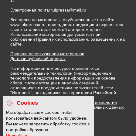
17
Электронная почта:
tulpressa@mail.ru
Все права на материалы, опубликованные на сайте
www.tulapressa.ru, принадлежат редакции и охраняются
в соответствии с законом об авторском праве.
Использование материалов допускается при
соблюдении Правил их использования, размещенных на
сайте.
Правила использования материалов
Договор публичной оферты
На информационном ресурсе применяются
рекомендательные технологии (информационные
технологии предоставления информации на основе
сбора, систематизации и анализа сведений,
относящихся к предпочтениям пользователей сети
"Интернет", находящихся на территории Российской
Федерации)
Cookies
Правила применения рекомендательных технологий
Политика в отношении обработки персональных данных
Политика обработки файлов cookie
Мы обрабатываем cookies чтобы
пользоваться веб-сайтом было удобнее.
Вы можете запретить обработку cookies в
16 +
настройках браузера.
Подробнее...