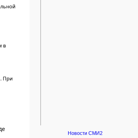
ельной
м в
. При
де
Новости СМИ2