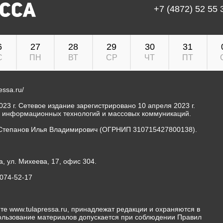
+7 (4872) 52 55 
6
27
28
29
30
31
С
ПН
ВТ
СР
ЧТ
ПТ
ressa.ru/
23 г. Сетевое издание зарегистрировано 10 апреля 2023 г.
, информационных технологий и массовых коммуникаций.
Степанов Илья Владимирович (ОГРНИП 310715427800138).
а, ул. Михеева, 17, офис 304.
-074-52-17
те www.tulapressa.ru, принадлежат редакции и охраняются в
пользование материалов допускается при соблюдении Правил