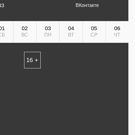
33
ВКонтакте
01
02
03
04
05
06
СБ
ВС
ПН
ВТ
СР
ЧТ
16 +