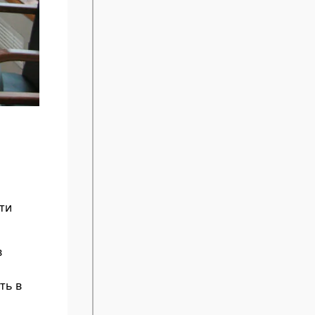
ти
в
ть в