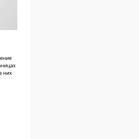
щение
аницах
з них
е