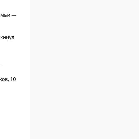
емьи —
окинул
,
ков, 10