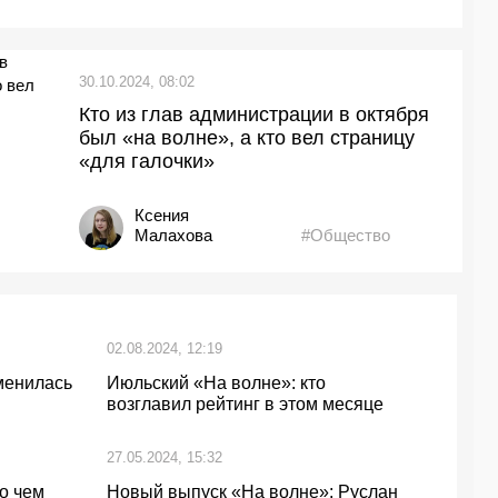
30.10.2024, 08:02
Кто из глав администрации в октября
был «на волне», а кто вел страницу
«для галочки»
Ксения
Малахова
#Общество
02.08.2024, 12:19
зменилась
Июльский «На волне»: кто
возглавил рейтинг в этом месяце
27.05.2024, 15:32
о чем
Новый выпуск «На волне»: Руслан