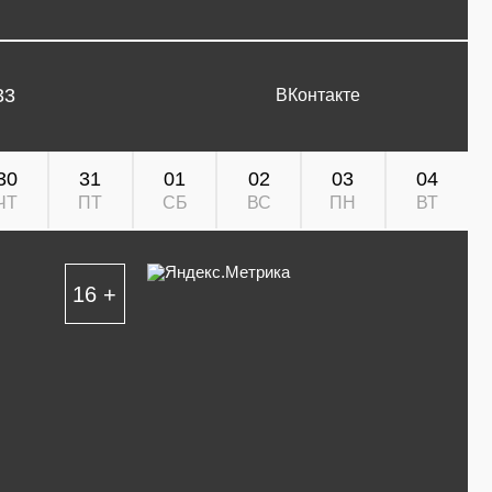
33
ВКонтакте
30
31
01
02
03
04
ЧТ
ПТ
СБ
ВС
ПН
ВТ
16 +