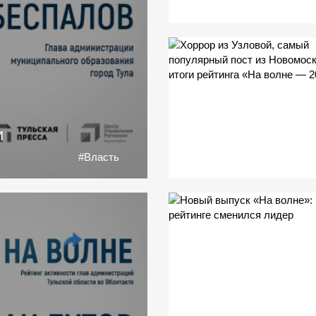
и
#Власть