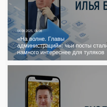
04.08.2025, 06:08
«На волне. Главы
администраций»: чьи посты стал
намного интереснее для туляков