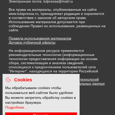
Электронная почта:
tulpressa@mail.ru
Все права на материалы, опубликованные на сайте
www.tulapressa.ru, принадлежат редакции и охраняются
в соответствии с законом об авторском праве.
Использование материалов допускается при
соблюдении Правил их использования, размещенных на
сайте.
Правила использования материалов
Договор публичной оферты
На информационном ресурсе применяются
рекомендательные технологии (информационные
технологии предоставления информации на основе
сбора, систематизации и анализа сведений,
относящихся к предпочтениям пользователей сети
"Интернет", находящихся на территории Российской
Федерации)
Cookies
Правила применения рекомендательных технологий
Политика в отношении обработки персональных данных
Политика обработки файлов cookie
Мы обрабатываем cookies чтобы
пользоваться веб-сайтом было удобнее.
Вы можете запретить обработку cookies в
16 +
настройках браузера.
Подробнее...