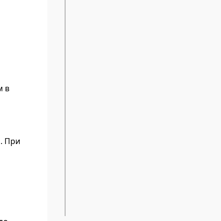
м в
. При