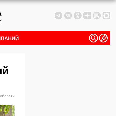
МПАНИЙ
ый
 области