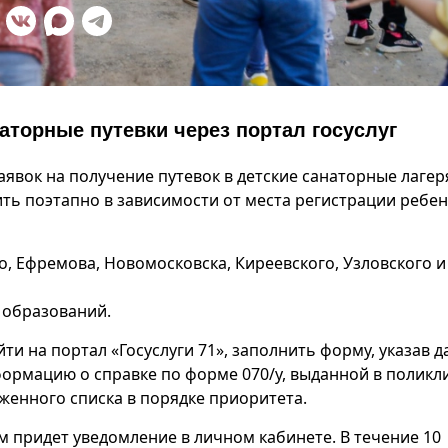
наторные путевки через портал госуслуг
аявок на получение путевок в детские санаторные лагер
ть поэтапно в зависимости от места регистрации ребен
о, Ефремова, Новомосковска, Киреевского, Узловского и
 образований.
ти на портал «Госуслуги 71», заполнить форму, указав 
формацию о справке по форме 070/у, выданной в поликл
женного списка в порядке приоритета.
ям придет уведомление в личном кабинете. В течение 10