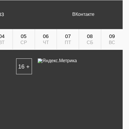
33
ВКонтакте
04
05
06
07
08
09
ВТ
СР
ЧТ
ПТ
СБ
ВС
16 +