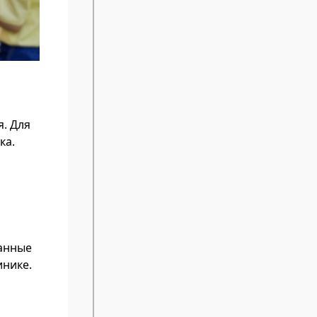
я. Для
ка.
данные
инике.