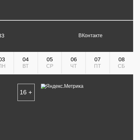
33
ВКонтакте
03
04
05
06
07
08
ПН
ВТ
СР
ЧТ
ПТ
СБ
16 +