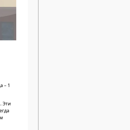
а – 1
. Эти
егда
ым