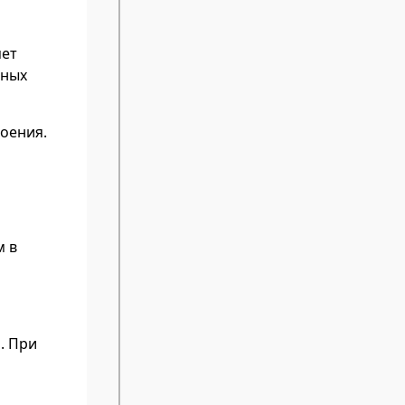
яет
нных
роения.
м в
. При