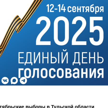
нтябрьские выборы в Тульской области