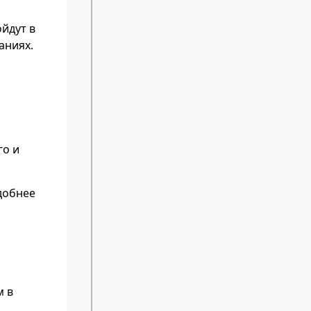
ойдут в
аниях.
го и
добнее
м в