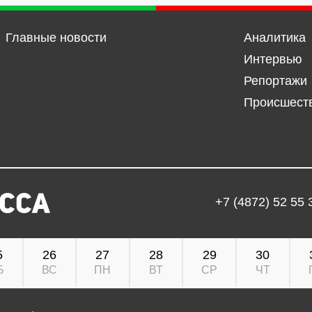
Главные новости
Аналитика
Интервью
Репортажи
Происшест
+7 (4872) 52 55 
5
26
27
28
29
30
Б
ВС
ПН
ВТ
СР
ЧТ