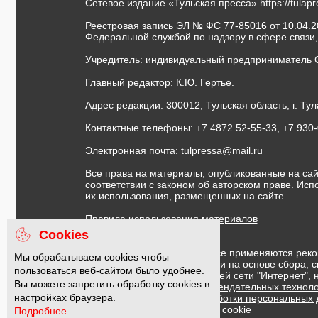
Сетевое издание «Тульская пресса»
https://tulap
Реестровая запись ЭЛ № ФС 77-85016 от 10.04.20
Федеральной службой по надзору в сфере связи
Учредитель: индивидуальный предприниматель 
Главный редактор: К.Ю. Гертье.
Адрес редакции: 300012, Тульская область, г. Тул
Контактные телефоны: +7 4872 52-55-33, +7 930
Электронная почта:
tulpressa@mail.ru
Все права на материалы, опубликованные на сай
соответствии с законом об авторском праве. Ис
их использования, размещенных на сайте.
Правила использования материалов
Договор публичной оферты
Cookies
На информационном ресурсе применяются реко
Мы обрабатываем cookies чтобы
предоставления информации на основе сбора, с
пользоваться веб-сайтом было удобнее.
предпочтениям пользователей сети "Интернет",
Вы можете запретить обработку cookies в
Правила применения рекомендательных техноло
настройках браузера.
Политика в отношении обработки персональных
Политика обработки файлов cookie
Подробнее...