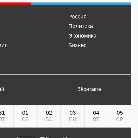
Россия
Политика
Экономика
вия
Бизнес
33
ВКонтакте
31
01
02
03
04
05
ПТ
СБ
ВС
ПН
ВТ
СР