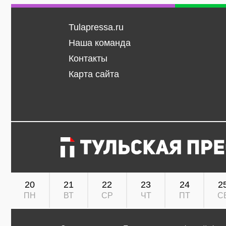
Tulapressa.ru
Наша команда
Контакты
Карта сайта
20
21
22
23
24
2
ПН
ВТ
СР
ЧТ
ПТ
С