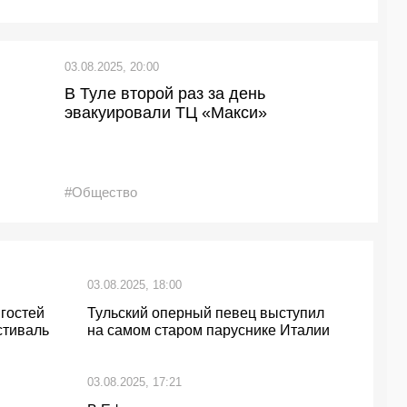
03.08.2025, 20:00
В Туле второй раз за день
эвакуировали ТЦ «Макси»
#Общество
03.08.2025, 18:00
 гостей
Тульский оперный певец выступил
стиваль
на самом старом паруснике Италии
03.08.2025, 17:21