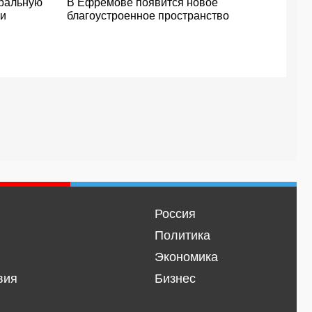
тральную
В Ефремове появится новое
 и
благоустроенное пространство
Россия
Политика
Экономика
вия
Бизнес