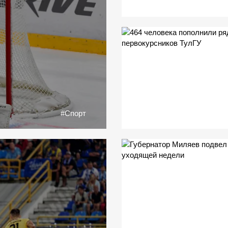
»
#Спорт