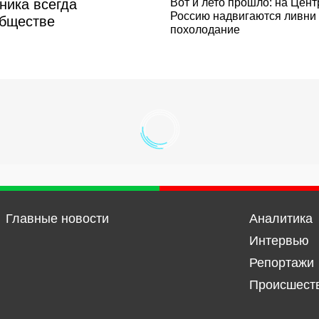
ника всегда
Вот и лето прошло: на Цен
Россию надвигаются ливни
обществе
похолодание
Главные новости
Аналитика
Интервью
Репортажи
Происшест