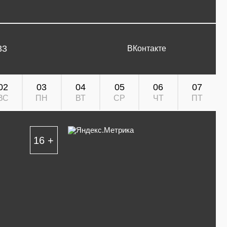
33
ВКонтакте
02
03
04
05
06
07
ВС
ПН
ВТ
СР
ЧТ
ПТ
16 +