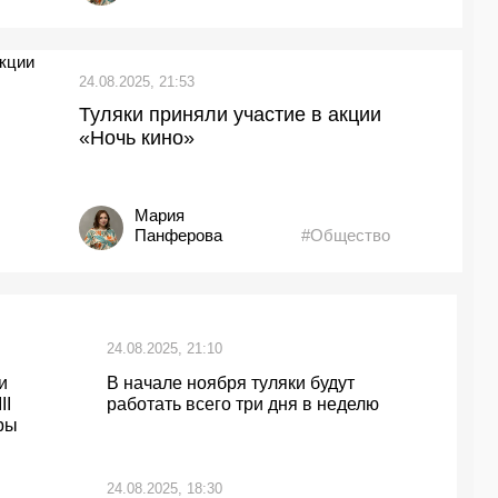
24.08.2025, 21:53
Туляки приняли участие в акции
«Ночь кино»
Мария
Панферова
#Общество
24.08.2025, 21:10
и
В начале ноября туляки будут
II
работать всего три дня в неделю
ры
24.08.2025, 18:30