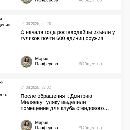
24.08.2025, 22:26
С начала года росгвардейцы изъяли у
туляков почти 600 единиц оружия
Мария
Панферова
#Общество
24.08.2025, 22:02
После обращения к Дмитрию
Миляеву туляку выделили
помещение для клуба стендового
моделирования
Мария
Панферова
#Общество