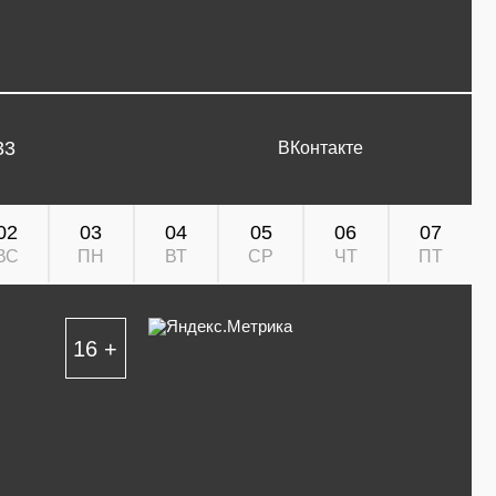
33
ВКонтакте
02
03
04
05
06
07
ВС
ПН
ВТ
СР
ЧТ
ПТ
16 +