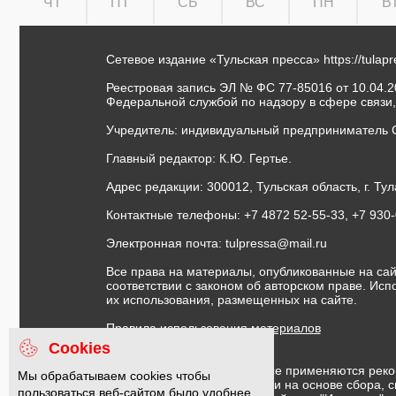
ЧТ
ПТ
СБ
ВС
ПН
В
Сетевое издание «Тульская пресса»
https://tulap
Реестровая запись ЭЛ № ФС 77-85016 от 10.04.20
Федеральной службой по надзору в сфере связи
Учредитель: индивидуальный предприниматель 
Главный редактор: К.Ю. Гертье.
Адрес редакции: 300012, Тульская область, г. Тул
Контактные телефоны: +7 4872 52-55-33, +7 930
Электронная почта:
tulpressa@mail.ru
Все права на материалы, опубликованные на сай
соответствии с законом об авторском праве. Ис
их использования, размещенных на сайте.
Правила использования материалов
Договор публичной оферты
Cookies
На информационном ресурсе применяются реко
Мы обрабатываем cookies чтобы
предоставления информации на основе сбора, с
пользоваться веб-сайтом было удобнее.