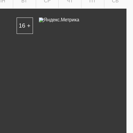
ПН
ВТ
СР
ЧТ
ПТ
СБ
16 +