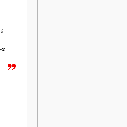
ой
кже