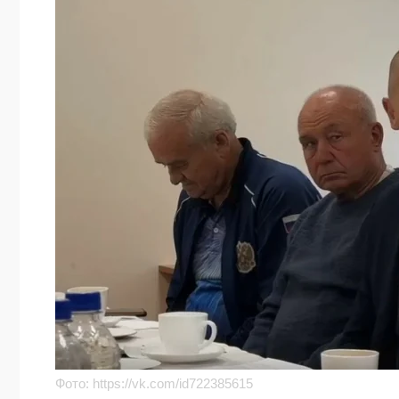
Фото:
https://vk.com/id722385615