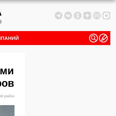
МПАНИЙ
ами
ров
й район