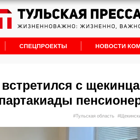
СПЕЦПРОЕКТЫ
НОВОСТИ КО
 встретился с щекинц
партакиады пенсионе
#Тульская область
#Щекински