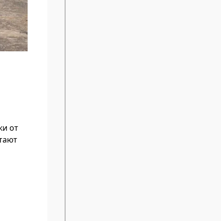
ки от
тают