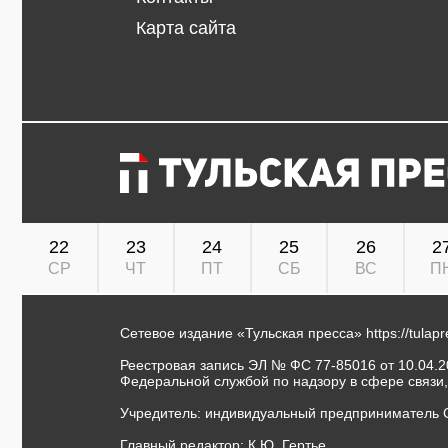
Карта сайта
22
23
24
25
26
2
СР
ЧТ
ПТ
СБ
ВС
П
Сетевое издание «Тульская пресса»
https://tulap
Реестровая запись ЭЛ № ФС 77-85016 от 10.04.20
Федеральной службой по надзору в сфере связи
Учредитель: индивидуальный предприниматель 
Главный редактор: К.Ю. Гертье.