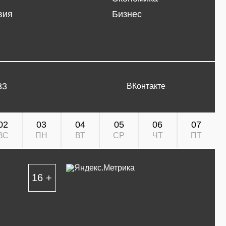
вия
Бизнес
33
ВКонтакте
02
03
04
05
06
07
ВС
ПН
ВТ
СР
ЧТ
ПТ
16 +