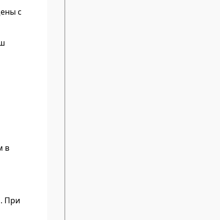
щены с
аш
м в
. При