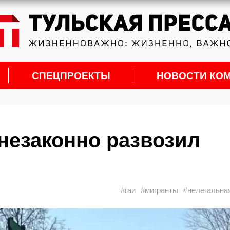
СПЕЦПРОЕКТЫ
НОВОСТИ КО
 незаконно развозил
#гаи
#мигранты
#нелегальна