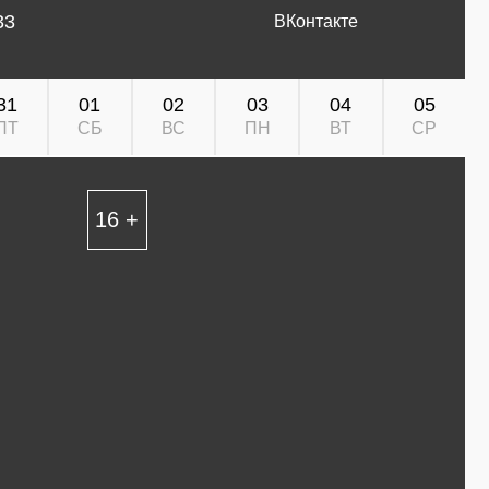
33
ВКонтакте
31
01
02
03
04
05
ПТ
СБ
ВС
ПН
ВТ
СР
16 +