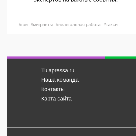
#гаи
#мигранты
#нелегальная работа
#такси
Tulapressa.ru
Наша команда
Контакты
Карта сайта