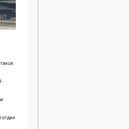
такси.
1-
ти
 отдел