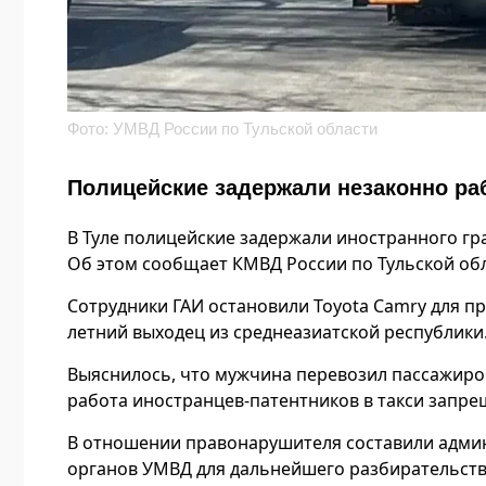
Фото: УМВД России по Тульской области
Полицейские задержали незаконно раб
В Туле полицейские задержали иностранного гр
Об этом сообщает КМВД России по Тульской обл
Сотрудники ГАИ остановили Toyota Camry для пр
летний выходец из среднеазиатской республики
Выяснилось, что мужчина перевозил пассажиров
работа иностранцев-патентников в такси запре
В отношении правонарушителя составили админ
органов УМВД для дальнейшего разбирательства