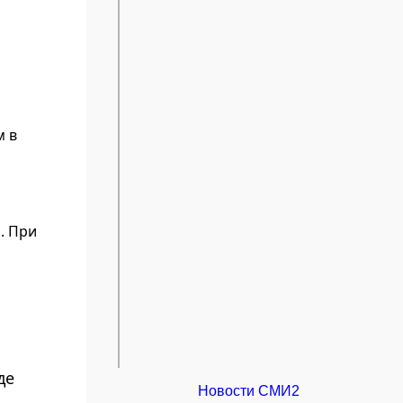
м в
. При
де
Новости СМИ2