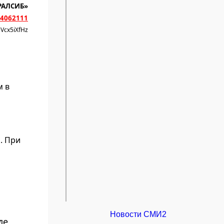
РАЛСИБ»
4062111
eVcx5iXfHz
м в
. При
Новости СМИ2
де