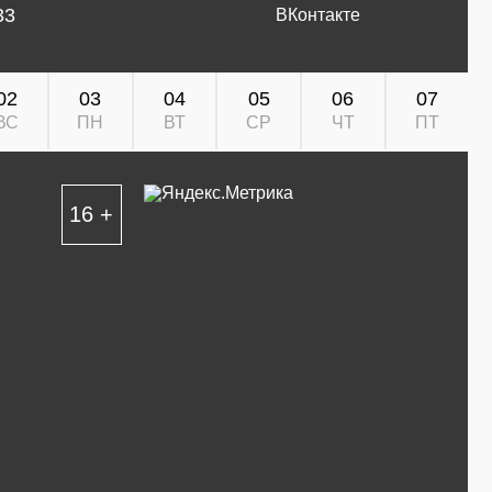
33
ВКонтакте
02
03
04
05
06
07
ВС
ПН
ВТ
СР
ЧТ
ПТ
16 +