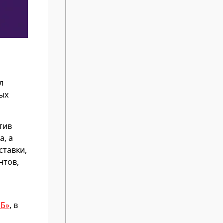
л
ых
тив
а, а
ставки,
нтов,
ИБ»
, в