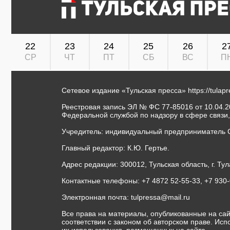
22
23
24
25
26
2
СР
ЧТ
ПТ
СБ
ВС
П
Сетевое издание «Тульская пресса»
https://tulap
Реестровая запись ЭЛ № ФС 77-85016 от 10.04.20
Федеральной службой по надзору в сфере связи
Учредитель: индивидуальный предприниматель 
Главный редактор: К.Ю. Гертье.
Адрес редакции: 300012, Тульская область, г. Тул
Контактные телефоны: +7 4872 52-55-33, +7 930
Электронная почта:
tulpressa@mail.ru
Все права на материалы, опубликованные на сай
соответствии с законом об авторском праве. Ис
их использования, размещенных на сайте.