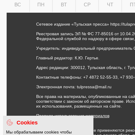
ВС
ПН
ВТ
СР
ЧТ
П
Сетевое издание «Тульская пресса»
https://tulap
Реестровая запись ЭЛ № ФС 77-85016 от 10.04.20
Федеральной службой по надзору в сфере связи
Учредитель: индивидуальный предприниматель 
Главный редактор: К.Ю. Гертье.
Адрес редакции: 300012, Тульская область, г. Тул
Контактные телефоны: +7 4872 52-55-33, +7 930
Электронная почта:
tulpressa@mail.ru
Все права на материалы, опубликованные на сай
соответствии с законом об авторском праве. Ис
их использования, размещенных на сайте.
Правила использования материалов
Договор публичной оферты
Cookies
На информационном ресурсе применяются реко
Мы обрабатываем cookies чтобы
предоставления информации на основе сбора, с