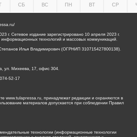
Т
СБ
ВС
ПН
ВТ
СР
ressa.ru/
23 г. Сетевое издание зарегистрировано 10 апреля 2023 г.
, информационных технологий и массовых коммуникаций.
Степанов Илья Владимирович (ОГРНИП 310715427800138).
а, ул. Михеева, 17, офис 304.
-074-52-17
те www.tulapressa.ru, принадлежат редакции и охраняются в
пользование материалов допускается при соблюдении Правил
мендательные технологии (информационные технологии
истематизации и анализа сведений, относящихся к