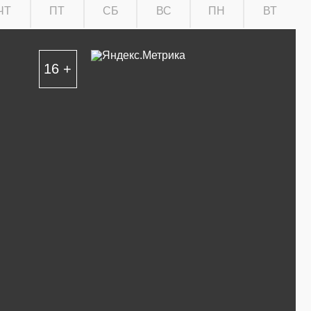
ЧТ
ПТ
СБ
ВС
ПН
ВТ
16 +