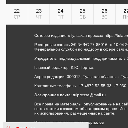
22
23
24
25
26
2
СР
ЧТ
ПТ
СБ
ВС
П
Сетевое издание «Тульская пресса»
https://tulap
Реестровая запись ЭЛ № ФС 77-85016 от 10.04.20
Федеральной службой по надзору в сфере связи
Учредитель: индивидуальный предприниматель 
Главный редактор: К.Ю. Гертье.
Адрес редакции: 300012, Тульская область, г. Тул
Контактные телефоны: +7 4872 52-55-33, +7 930
Электронная почта:
tulpressa@mail.ru
Все права на материалы, опубликованные на сай
соответствии с законом об авторском праве. Ис
их использования, размещенных на сайте.
Правила использования материалов
Договор публичной оферты