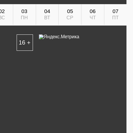
02
03
04
05
06
07
ВС
ПН
ВТ
СР
ЧТ
ПТ
16 +