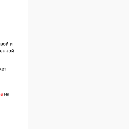
вой и
ленной
жет
на
на