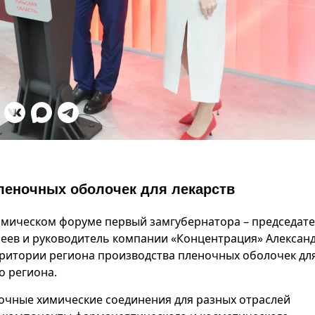
пленочных оболочек для лекарств
омическом форуме первый замгубернатора – председат
леев и руководитель компании «Концентрация» Алексан
рритории региона производства пленочных оболочек дл
о региона.
точные химические соединения для разных отраслей