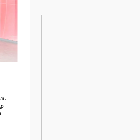
ель
др
я