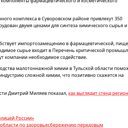
 компоненты фармацевтического и косметического
ного комплекса в Суворовском районе привлекут 350
рудован двумя цехами для синтеза химического сырья и
обствует импортозамещению в фармацевтической, пище
водимое сырье входит в Перечень критической промыш
ут компании необходимое содействие.
водства малотоннажной химии в Тульской области помо
 индустрию сложной химии, что позитивно скажется на
асти Дмитрий Миляев показал,
как выглядит стенд регио
олицей России»
й области по здоровьесбережению передовым