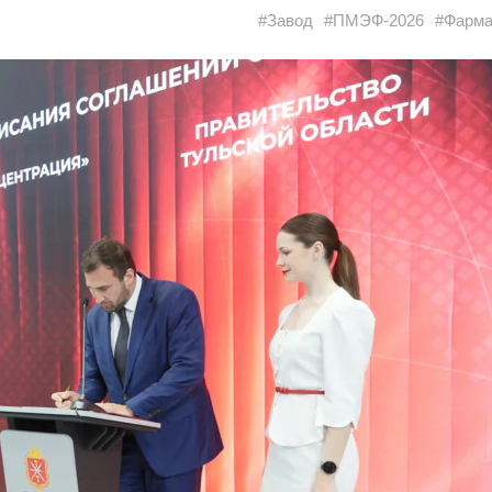
#Завод
#ПМЭФ-2026
#Фарма