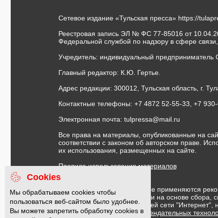
Сетевое издание «Тульская пресса»
https://tulap
Реестровая запись ЭЛ № ФС 77-85016 от 10.04.20
Федеральной службой по надзору в сфере связи
Учредитель: индивидуальный предприниматель 
Главный редактор: К.Ю. Гертье.
Адрес редакции: 300012, Тульская область, г. Тул
Контактные телефоны: +7 4872 52-55-33, +7 930
Электронная почта:
tulpressa@mail.ru
Все права на материалы, опубликованные на сай
соответствии с законом об авторском праве. Ис
их использования, размещенных на сайте.
Правила использования материалов
Договор публичной оферты
Cookies
На информационном ресурсе применяются реко
Мы обрабатываем cookies чтобы
предоставления информации на основе сбора, с
пользоваться веб-сайтом было удобнее.
предпочтениям пользователей сети "Интернет",
Вы можете запретить обработку cookies в
Правила применения рекомендательных техноло