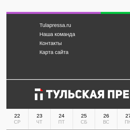
Tulapressa.ru
Наша команда
Контакты
Карта сайта
22
23
24
25
26
2
СР
ЧТ
ПТ
СБ
ВС
П