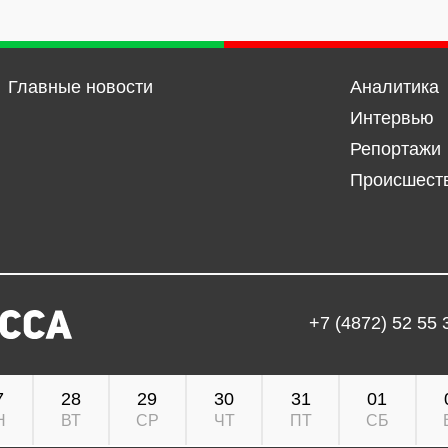
Главные новости
Аналитика
Интервью
Репортажи
Происшест
+7 (4872) 52 55 
7
28
29
30
31
01
Н
ВТ
СР
ЧТ
ПТ
СБ