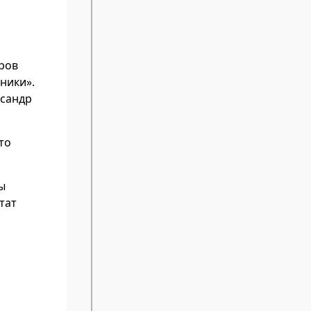
ров
ники».
ксандр
то
ы
тат