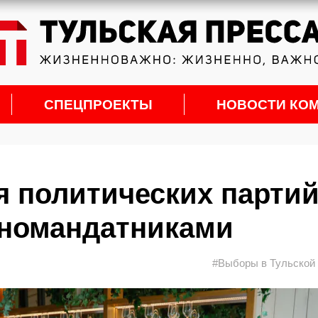
СПЕЦПРОЕКТЫ
НОВОСТИ КО
я политических парти
дномандатниками
#Выборы в Тульской