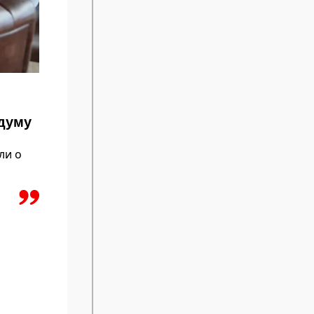
сдуму
ли о