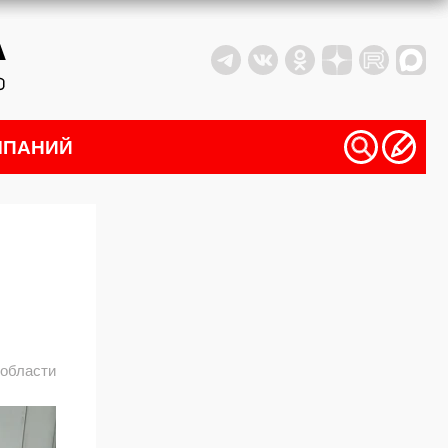
МПАНИЙ
й
 области