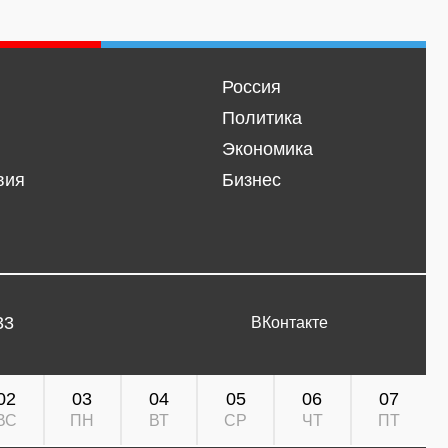
Россия
Политика
Экономика
вия
Бизнес
33
ВКонтакте
02
03
04
05
06
07
ВС
ПН
ВТ
СР
ЧТ
ПТ