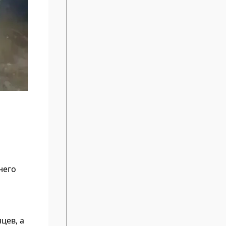
него
цев, а