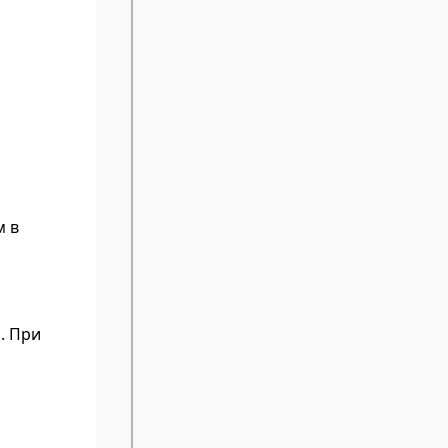
м в
. При