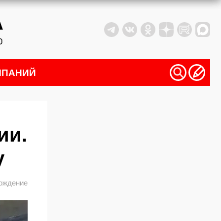
МПАНИЙ
ии.
у
вождение