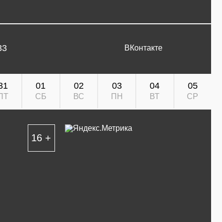
33
ВКонтакте
31
01
02
03
04
05
ПТ
СБ
ВС
ПН
ВТ
СР
16 +