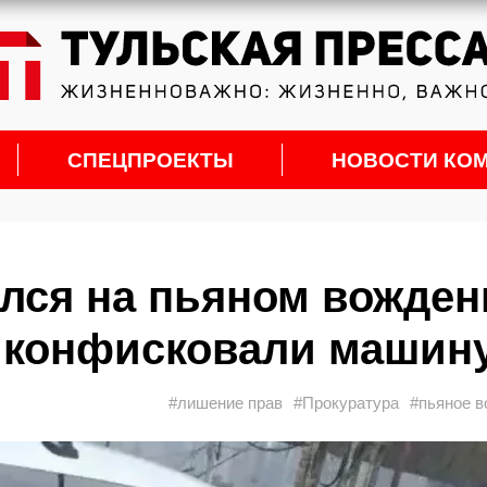
СПЕЦПРОЕКТЫ
НОВОСТИ КО
лся на пьяном вожден
и конфисковали машин
#лишение прав
#Прокуратура
#пьяное 