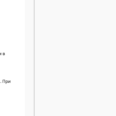
м в
. При