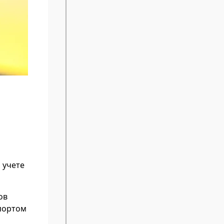
 учете
ов
спортом