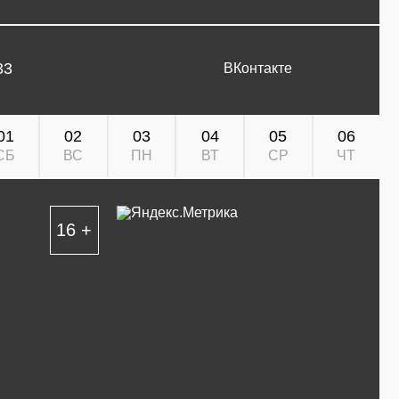
33
ВКонтакте
01
02
03
04
05
06
СБ
ВС
ПН
ВТ
СР
ЧТ
16 +