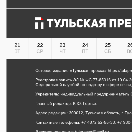
21
22
23
24
25
2
ВТ
СР
ЧТ
ПТ
СБ
В
Сетевое издание «Тульская пресса»
https://tulap
Реестровая запись ЭЛ № ФС 77-85016 от 10.04.20
Федеральной службой по надзору в сфере связи
Учредитель: индивидуальный предприниматель 
Главный редактор: К.Ю. Гертье.
Адрес редакции: 300012, Тульская область, г. Тул
Контактные телефоны: +7 4872 52-55-33, +7 930
Электронная почта:
tulpressa@mail.ru