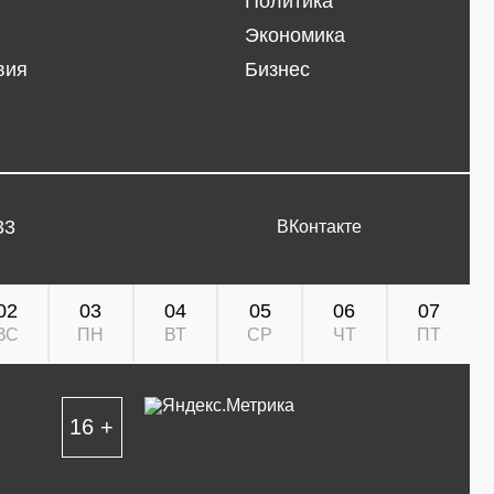
Политика
Экономика
вия
Бизнес
33
ВКонтакте
02
03
04
05
06
07
ВС
ПН
ВТ
СР
ЧТ
ПТ
16 +