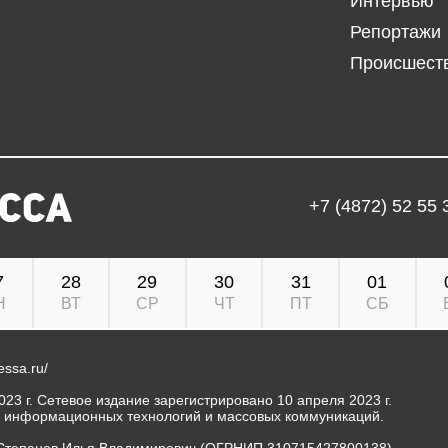
Интервью
Репортажи
Происшест
+7 (4872) 52 55 
7
28
29
30
31
01
Н
ВТ
СР
ЧТ
ПТ
СБ
ressa.ru/
23 г. Сетевое издание зарегистрировано 10 апреля 2023 г.
, информационных технологий и массовых коммуникаций.
Степанов Илья Владимирович (ОГРНИП 310715427800138).