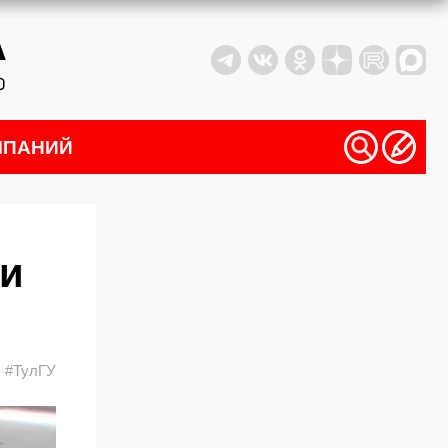
МПАНИЙ
ми
#ТулГУ