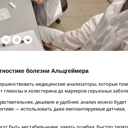
агностике болезни Альцгеймера
вершенствовать медицинские анализаторы, которые по
т глюкозы и холестерина до маркеров серьезных забол
чувствительнее, дешевле и удобнее: анализ можно будет
пективе — использовать даже имплантируемые датчики,
огут быть нестабильными, давать ошибки, быстро терят