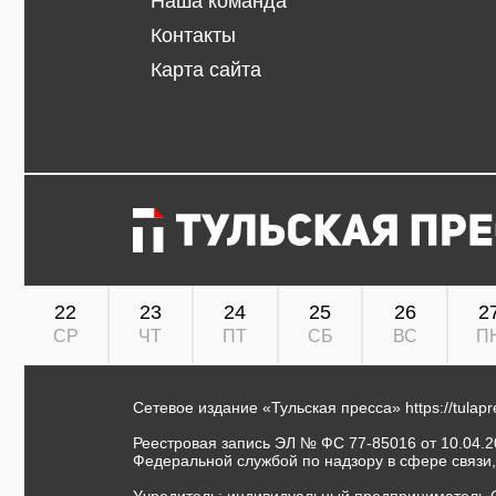
Наша команда
Контакты
Карта сайта
22
23
24
25
26
2
СР
ЧТ
ПТ
СБ
ВС
П
Сетевое издание «Тульская пресса»
https://tulap
Реестровая запись ЭЛ № ФС 77-85016 от 10.04.20
Федеральной службой по надзору в сфере связи
Учредитель: индивидуальный предприниматель 