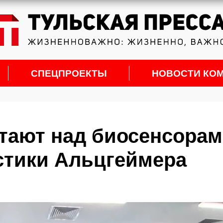
СПЕЦПРОЕКТЫ
НОВОСТИ КО
тают над биосенсора
стики Альцгеймера