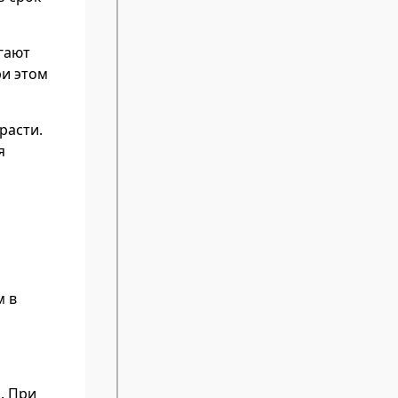
гают
ри этом
расти.
я
м в
. При