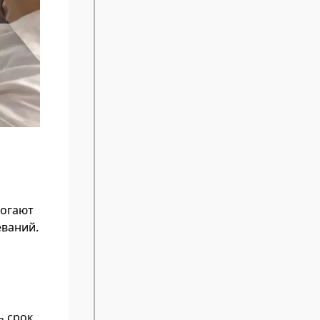
могают
еваний.
ь срок