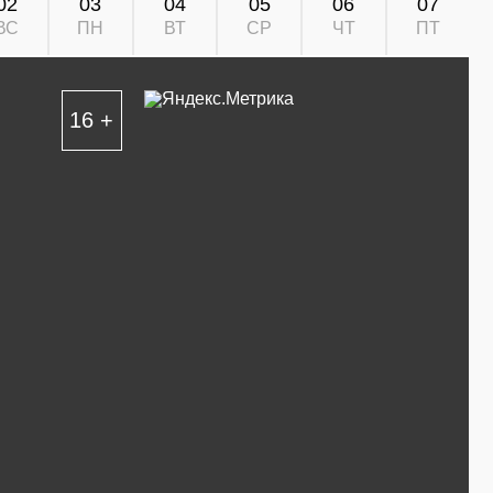
02
03
04
05
06
07
ВС
ПН
ВТ
СР
ЧТ
ПТ
16 +