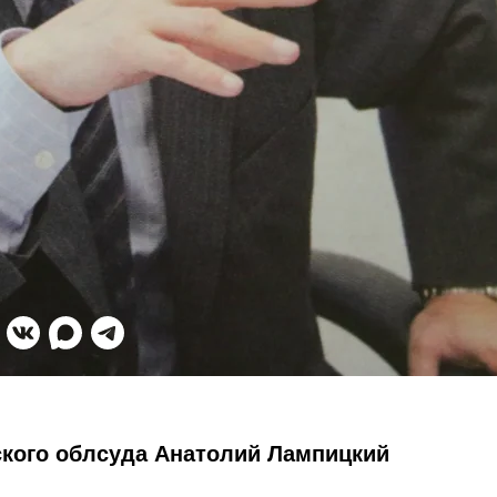
кого облсуда Анатолий Лампицкий