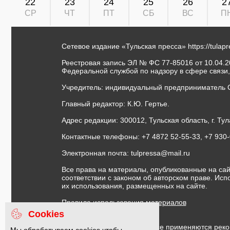
22
23
24
25
26
2
СР
ЧТ
ПТ
СБ
ВС
П
Сетевое издание «Тульская пресса»
https://tulap
Реестровая запись ЭЛ № ФС 77-85016 от 10.04.20
Федеральной службой по надзору в сфере связи
Учредитель: индивидуальный предприниматель 
Главный редактор: К.Ю. Гертье.
Адрес редакции: 300012, Тульская область, г. Тул
Контактные телефоны: +7 4872 52-55-33, +7 930
Электронная почта:
tulpressa@mail.ru
Все права на материалы, опубликованные на сай
соответствии с законом об авторском праве. Ис
их использования, размещенных на сайте.
Правила использования материалов
Договор публичной оферты
Cookies
На информационном ресурсе применяются реко