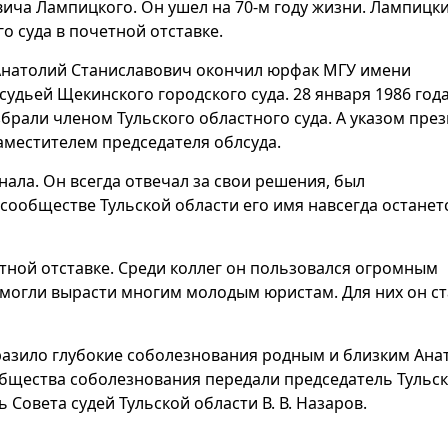
вича Лампицкого. Он ушел на 70-м году жизни. Лампицк
о суда в почетной отставке.
 Анатолий Станиславович окончил юрфак МГУ имени
судьей Щекинского городского суда. 28 января 1986 год
брали членом Тульского областного суда. А указом пре
аместителем председателя облсуда.
ала. Он всегда отвечал за свои решения, был
ообществе Тульской области его имя навсегда останет
етной отставке. Среди коллег он пользовался огромным
омогли вырасти многим молодым юристам. Для них он ст
ыразило глубокие соболезнования родным и близким Ана
общества соболезнования передали председатель Тульс
 Совета судей Тульской области В. В. Назаров.