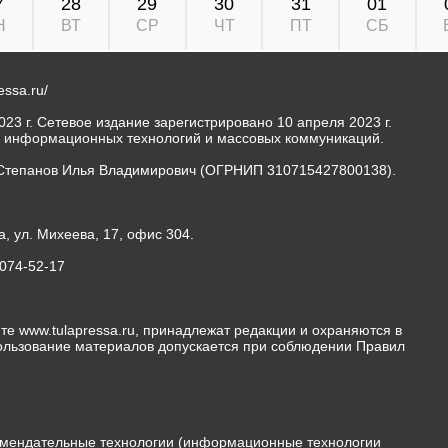
7
28
29
30
31
01
Н
ВТ
СР
ЧТ
ПТ
СБ
ressa.ru/
23 г. Сетевое издание зарегистрировано 10 апреля 2023 г.
, информационных технологий и массовых коммуникаций.
Степанов Илья Владимирович (ОГРНИП 310715427800138).
а, ул. Михеева, 17, офис 304.
-074-52-17
те www.tulapressa.ru, принадлежат редакции и охраняются в
пользование материалов допускается при соблюдении Правил
мендательные технологии (информационные технологии