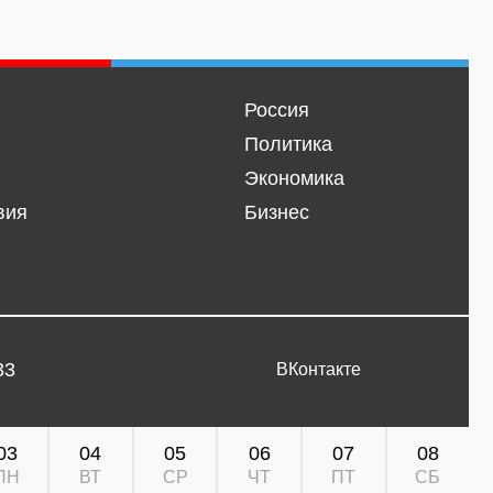
Россия
Политика
Экономика
вия
Бизнес
33
ВКонтакте
03
04
05
06
07
08
ПН
ВТ
СР
ЧТ
ПТ
СБ