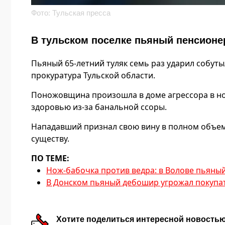
Фото: Тульская пресса
В тульском поселке пьяный пенсионе
Пьяный 65-летний туляк семь раз ударил собут
прокуратура Тульской области.
Поножовщина произошла в доме агрессора в ноч
здоровью из-за банальной ссоры.
Нападавший признал свою вину в полном объеме
существу.
ПО ТЕМЕ:
Нож-бабочка против ведра: в Волове пьяны
В Донском пьяный дебошир угрожал покупат
Хотите поделиться интересной новость