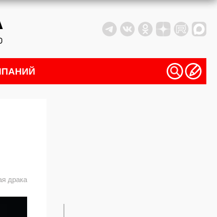
МПАНИЙ
ая драка