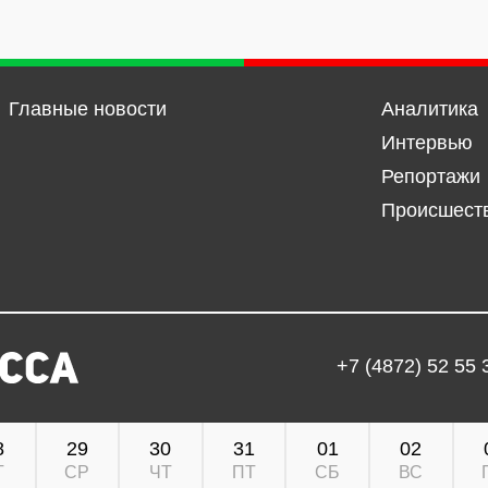
Главные новости
Аналитика
Интервью
Репортажи
Происшест
+7 (4872) 52 55 
8
29
30
31
01
02
Т
СР
ЧТ
ПТ
СБ
ВС