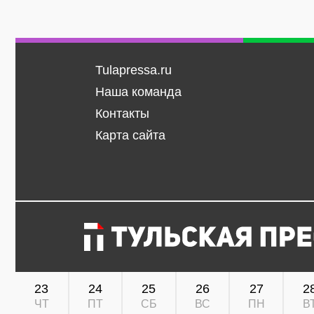
Tulapressa.ru
Наша команда
Контакты
Карта сайта
23
24
25
26
27
2
ЧТ
ПТ
СБ
ВС
ПН
В