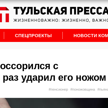
СПЕЦПРОЕКТЫ
НОВОСТИ КО
поссорился с
 раз ударил его ножом
#пенсионер
#поножовщина
#пьян