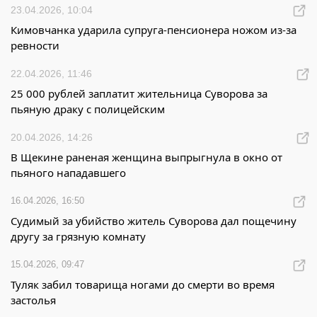
23.04.2026, 10:04
Кимовчанка ударила супруга-пенсионера ножом из-за
ревности
22.04.2026, 11:46
25 000 рублей заплатит жительница Суворова за
пьяную драку с полицейским
20.04.2026, 14:26
В Щекине раненая женщина выпрыгнула в окно от
пьяного нападавшего
16.04.2026, 16:50
Судимый за убийство житель Суворова дал пощечину
другу за грязную комнату
15.04.2026, 09:47
Туляк забил товарища ногами до смерти во время
застолья