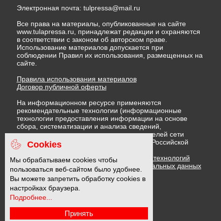
Электронная почта:
tulpressa@mail.ru
Все права на материалы, опубликованные на сайте
www.tulapressa.ru, принадлежат редакции и охраняются
в соответствии с законом об авторском праве.
Использование материалов допускается при
соблюдении Правил их использования, размещенных на
сайте.
Правила использования материалов
Договор публичной оферты
На информационном ресурсе применяются
рекомендательные технологии (информационные
технологии предоставления информации на основе
сбора, систематизации и анализа сведений,
относящихся к предпочтениям пользователей сети
"Интернет", находящихся на территории Российской
Cookies
Федерации)
Правила применения рекомендательных технологий
Мы обрабатываем cookies чтобы
Политика в отношении обработки персональных данных
пользоваться веб-сайтом было удобнее.
Политика обработки файлов cookie
Вы можете запретить обработку cookies в
настройках браузера.
Подробнее...
16 +
Принять