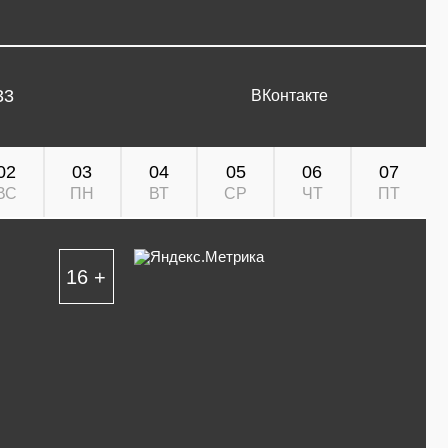
33
ВКонтакте
02
03
04
05
06
07
ВС
ПН
ВТ
СР
ЧТ
ПТ
16 +