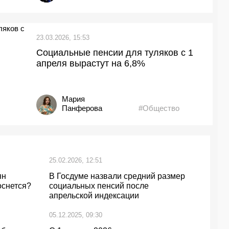
23.03.2026, 15:53
Социальные пенсии для туляков с 1
апреля вырастут на 6,8%
Мария
Панферова
#Общество
25.02.2026, 12:51
ян
В Госдуме назвали средний размер
оснется?
социальных пенсий после
апрельской индексации
05.12.2025, 09:30