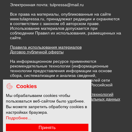
Электронная почта:
tulpressa@mail.ru
Все права на материалы, опубликованные на сайте
www.tulapressa.ru, принадлежат редакции и охраняются
в соответствии с законом об авторском праве.
Использование материалов допускается при
соблюдении Правил их использования, размещенных на
сайте.
Правила использования материалов
Договор публичной оферты
На информационном ресурсе применяются
рекомендательные технологии (информационные
технологии предоставления информации на основе
сбора, систематизации и анализа сведений,
относящихся к предпочтениям пользователей сети
"Интернет", находящихся на территории Российской
Cookies
Федерации)
Правила применения рекомендательных технологий
Мы обрабатываем cookies чтобы
Политика в отношении обработки персональных данных
пользоваться веб-сайтом было удобнее.
Политика обработки файлов cookie
Вы можете запретить обработку cookies в
настройках браузера.
Подробнее...
16 +
Принять