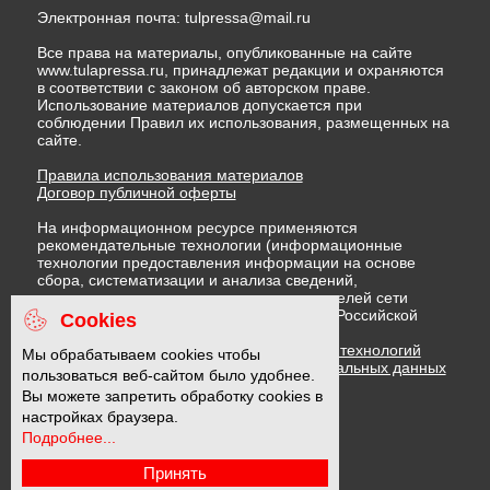
Электронная почта:
tulpressa@mail.ru
Все права на материалы, опубликованные на сайте
www.tulapressa.ru, принадлежат редакции и охраняются
в соответствии с законом об авторском праве.
Использование материалов допускается при
соблюдении Правил их использования, размещенных на
сайте.
Правила использования материалов
Договор публичной оферты
На информационном ресурсе применяются
рекомендательные технологии (информационные
технологии предоставления информации на основе
сбора, систематизации и анализа сведений,
относящихся к предпочтениям пользователей сети
"Интернет", находящихся на территории Российской
Cookies
Федерации)
Правила применения рекомендательных технологий
Мы обрабатываем cookies чтобы
Политика в отношении обработки персональных данных
пользоваться веб-сайтом было удобнее.
Политика обработки файлов cookie
Вы можете запретить обработку cookies в
настройках браузера.
Подробнее...
16 +
Принять