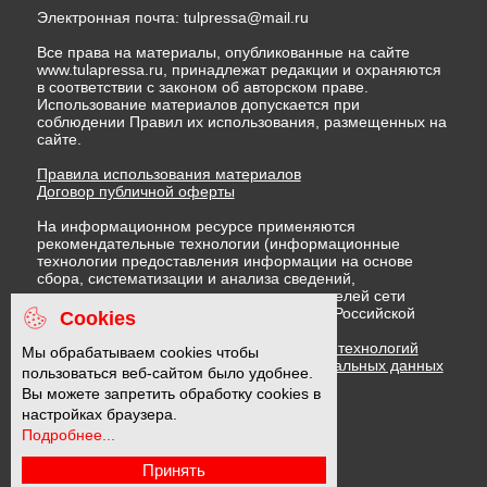
Электронная почта:
tulpressa@mail.ru
Все права на материалы, опубликованные на сайте
www.tulapressa.ru, принадлежат редакции и охраняются
в соответствии с законом об авторском праве.
Использование материалов допускается при
соблюдении Правил их использования, размещенных на
сайте.
Правила использования материалов
Договор публичной оферты
На информационном ресурсе применяются
рекомендательные технологии (информационные
технологии предоставления информации на основе
сбора, систематизации и анализа сведений,
относящихся к предпочтениям пользователей сети
"Интернет", находящихся на территории Российской
Cookies
Федерации)
Правила применения рекомендательных технологий
Мы обрабатываем cookies чтобы
Политика в отношении обработки персональных данных
пользоваться веб-сайтом было удобнее.
Политика обработки файлов cookie
Вы можете запретить обработку cookies в
настройках браузера.
Подробнее...
16 +
Принять