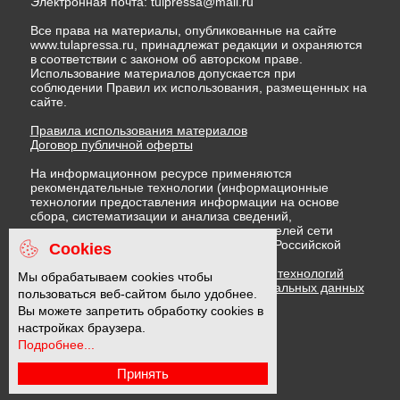
Электронная почта:
tulpressa@mail.ru
Все права на материалы, опубликованные на сайте
www.tulapressa.ru, принадлежат редакции и охраняются
в соответствии с законом об авторском праве.
Использование материалов допускается при
соблюдении Правил их использования, размещенных на
сайте.
Правила использования материалов
Договор публичной оферты
На информационном ресурсе применяются
рекомендательные технологии (информационные
технологии предоставления информации на основе
сбора, систематизации и анализа сведений,
относящихся к предпочтениям пользователей сети
"Интернет", находящихся на территории Российской
Cookies
Федерации)
Правила применения рекомендательных технологий
Мы обрабатываем cookies чтобы
Политика в отношении обработки персональных данных
пользоваться веб-сайтом было удобнее.
Политика обработки файлов cookie
Вы можете запретить обработку cookies в
настройках браузера.
Подробнее...
16 +
Принять