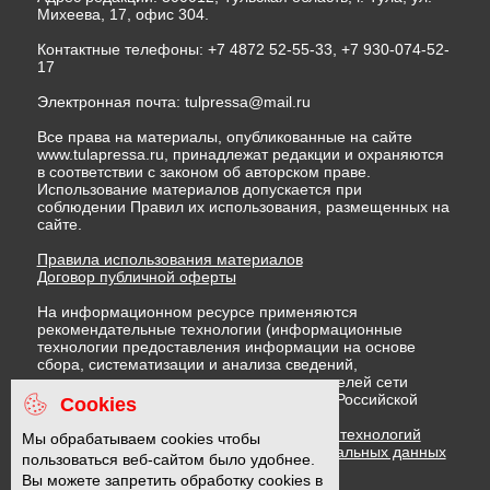
Михеева, 17, офис 304.
Контактные телефоны: +7 4872 52-55-33, +7 930-074-52-
17
Электронная почта:
tulpressa@mail.ru
Все права на материалы, опубликованные на сайте
www.tulapressa.ru, принадлежат редакции и охраняются
в соответствии с законом об авторском праве.
Использование материалов допускается при
соблюдении Правил их использования, размещенных на
сайте.
Правила использования материалов
Договор публичной оферты
На информационном ресурсе применяются
рекомендательные технологии (информационные
технологии предоставления информации на основе
сбора, систематизации и анализа сведений,
относящихся к предпочтениям пользователей сети
"Интернет", находящихся на территории Российской
Cookies
Федерации)
Правила применения рекомендательных технологий
Мы обрабатываем cookies чтобы
Политика в отношении обработки персональных данных
пользоваться веб-сайтом было удобнее.
Политика обработки файлов cookie
Вы можете запретить обработку cookies в