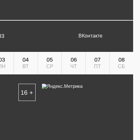
33
ВКонтакте
03
04
05
06
07
08
ПН
ВТ
СР
ЧТ
ПТ
СБ
16 +