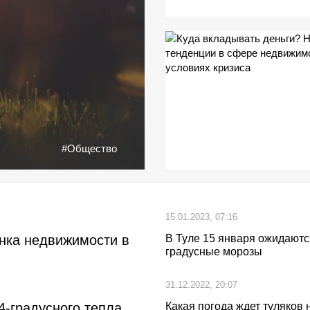
#Общество
15.01.2023, 07:16
ынка недвижимости в
В Туле 15 января ожидаютс
градусные морозы
31.12.2022, 20:07
4-градусного тепла
Какая погода ждет туляков 