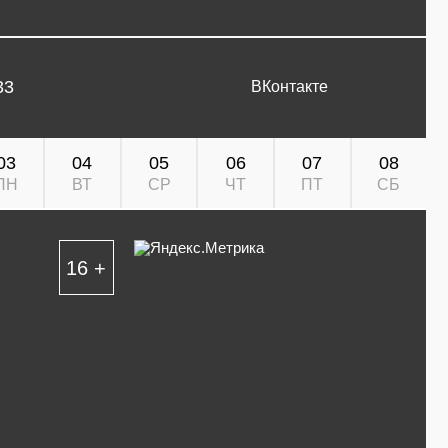
33
ВКонтакте
03
04
05
06
07
08
ПН
ВТ
СР
ЧТ
ПТ
СБ
16 +