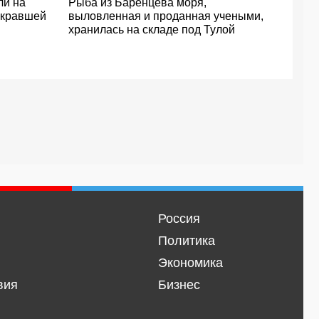
ли на
Рыба из Баренцева моря,
окравшей
выловленная и проданная учеными,
хранилась на складе под Тулой
Россия
Политика
Экономика
вия
Бизнес