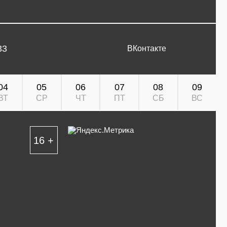
33
ВКонтакте
04
05
06
07
08
09
ВТ
СР
ЧТ
ПТ
СБ
ВС
16 +