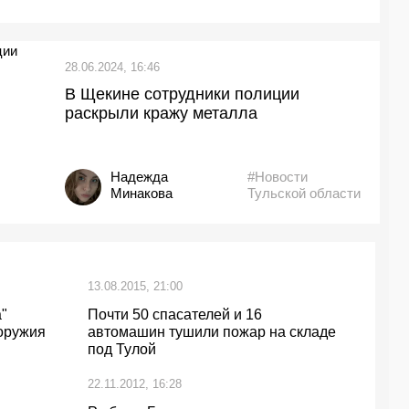
28.06.2024, 16:46
В Щекине сотрудники полиции
раскрыли кражу металла
Надежда
#Новости
Минакова
Тульской области
13.08.2015, 21:00
"
Почти 50 спасателей и 16
оружия
автомашин тушили пожар на складе
под Тулой
22.11.2012, 16:28