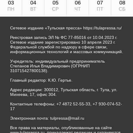
03
04
05
06
07
08
ПН
ВТ
СР
ЧТ
ПТ
СБ
Сетевое издание «Тульская пресса»
https://tulapressa.ru/
Реестровая запись ЭЛ № ФС 77-85016 от 10.04.2023 г.
Сетевое издание зарегистрировано 10 апреля 2023 г.
Федеральной службой по надзору в сфере связи,
информационных технологий и массовых коммуникаций.
Учредитель: индивидуальный предприниматель
Степанов Илья Владимирович (ОГРНИП
310715427800138).
Главный редактор: К.Ю. Гертье.
Адрес редакции: 300012, Тульская область, г. Тула, ул.
Михеева, 17, офис 304.
Контактные телефоны: +7 4872 52-55-33, +7 930-074-52-
17
Электронная почта:
tulpressa@mail.ru
Все права на материалы, опубликованные на сайте
www.tulapressa.ru, принадлежат редакции и охраняются