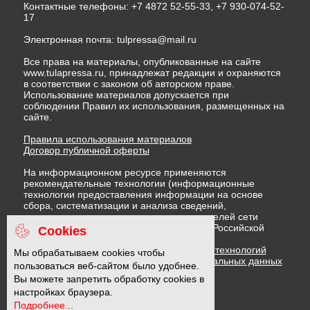
Контактные телефоны: +7 4872 52-55-33, +7 930-074-52-
17
Электронная почта:
tulpressa@mail.ru
Все права на материалы, опубликованные на сайте
www.tulapressa.ru, принадлежат редакции и охраняются
в соответствии с законом об авторском праве.
Использование материалов допускается при
соблюдении Правил их использования, размещенных на
сайте.
Правила использования материалов
Договор публичной оферты
На информационном ресурсе применяются
рекомендательные технологии (информационные
технологии предоставления информации на основе
сбора, систематизации и анализа сведений,
относящихся к предпочтениям пользователей сети
"Интернет", находящихся на территории Российской
Cookies
Федерации)
Правила применения рекомендательных технологий
Мы обрабатываем cookies чтобы
Политика в отношении обработки персональных данных
пользоваться веб-сайтом было удобнее.
Политика обработки файлов cookie
Вы можете запретить обработку cookies в
настройках браузера.
Подробнее...