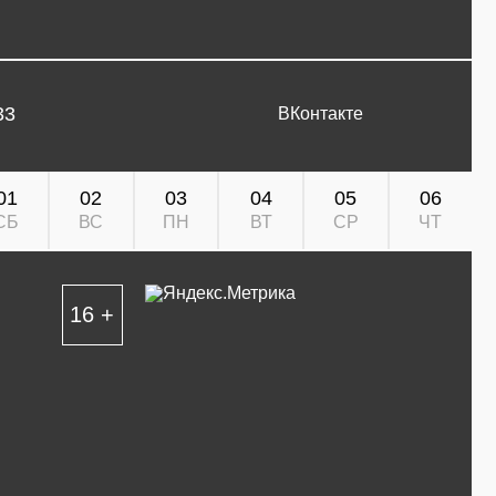
33
ВКонтакте
01
02
03
04
05
06
СБ
ВС
ПН
ВТ
СР
ЧТ
16 +