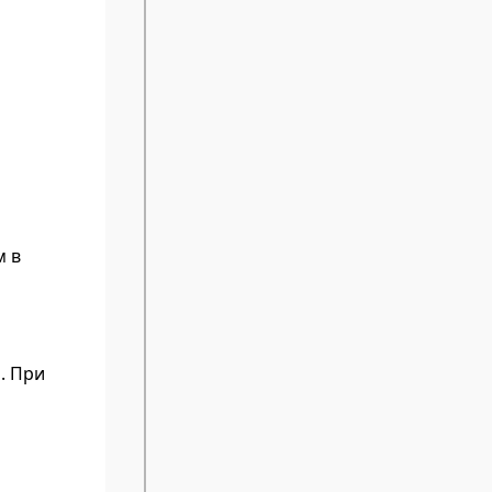
м в
. При