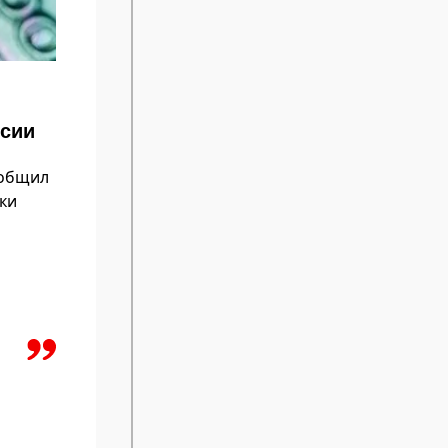
ссии
ообщил
ки