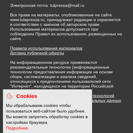
Электронная почта:
tulpressa@mail.ru
Все права на материалы, опубликованные на сайте
www.tulapressa.ru, принадлежат редакции и охраняются
в соответствии с законом об авторском праве.
Использование материалов допускается при
соблюдении Правил их использования, размещенных на
сайте.
Правила использования материалов
Договор публичной оферты
На информационном ресурсе применяются
рекомендательные технологии (информационные
технологии предоставления информации на основе
сбора, систематизации и анализа сведений,
относящихся к предпочтениям пользователей сети
"Интернет", находящихся на территории Российской
Федерации)
Cookies
Правила применения рекомендательных технологий
Политика в отношении обработки персональных данных
Политика обработки файлов cookie
Мы обрабатываем cookies чтобы
пользоваться веб-сайтом было удобнее.
Вы можете запретить обработку cookies в
16 +
настройках браузера.
Подробнее...