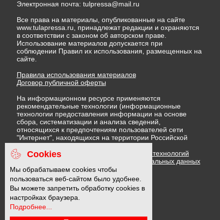
Электронная почта:
tulpressa@mail.ru
Все права на материалы, опубликованные на сайте
www.tulapressa.ru, принадлежат редакции и охраняются
в соответствии с законом об авторском праве.
Использование материалов допускается при
соблюдении Правил их использования, размещенных на
сайте.
Правила использования материалов
Договор публичной оферты
На информационном ресурсе применяются
рекомендательные технологии (информационные
технологии предоставления информации на основе
сбора, систематизации и анализа сведений,
относящихся к предпочтениям пользователей сети
"Интернет", находящихся на территории Российской
Федерации)
Cookies
Правила применения рекомендательных технологий
Политика в отношении обработки персональных данных
Политика обработки файлов cookie
Мы обрабатываем cookies чтобы
пользоваться веб-сайтом было удобнее.
Вы можете запретить обработку cookies в
16 +
настройках браузера.
Подробнее...