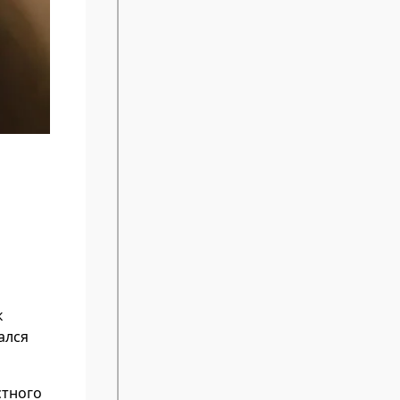
к
ался
стного