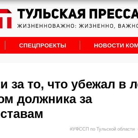
СПЕЦПРОЕКТЫ
НОВОСТИ КО
 за то, что убежал в л
ом должника за
иставам
#УФССП по Тульской области