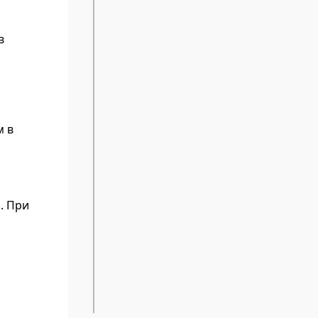
в
м в
. При