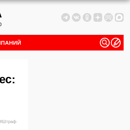
МПАНИЙ
ес:
#Штраф