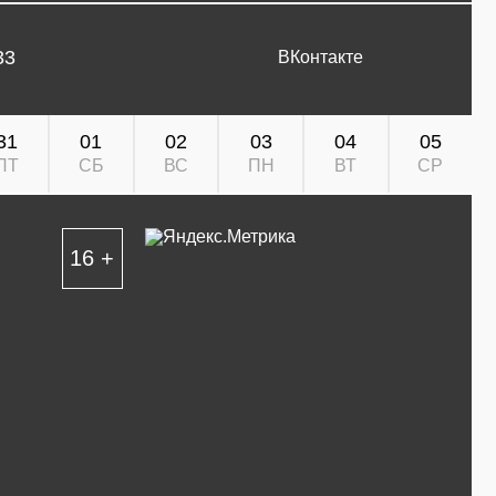
33
ВКонтакте
31
01
02
03
04
05
ПТ
СБ
ВС
ПН
ВТ
СР
16 +