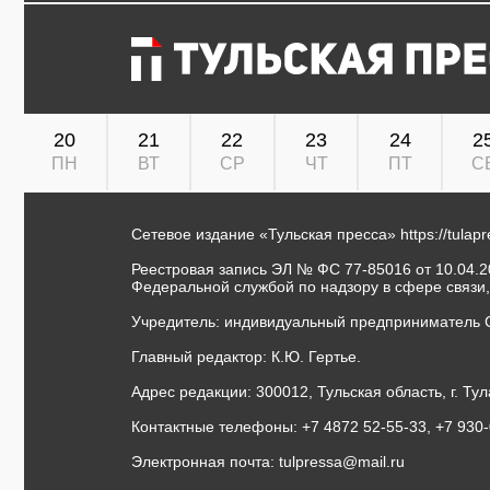
20
21
22
23
24
2
ПН
ВТ
СР
ЧТ
ПТ
С
Сетевое издание «Тульская пресса»
https://tulap
Реестровая запись ЭЛ № ФС 77-85016 от 10.04.20
Федеральной службой по надзору в сфере связи
Учредитель: индивидуальный предприниматель 
Главный редактор: К.Ю. Гертье.
Адрес редакции: 300012, Тульская область, г. Тул
Контактные телефоны: +7 4872 52-55-33, +7 930
Электронная почта:
tulpressa@mail.ru