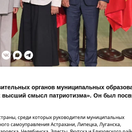
вительных органов муниципальных образов
к высший смысл патриотизма». Он был пос
в страны, среди которых руководители муниципальных
ого самоуправления Астрахани, Липецка, Луганска,
аровска, Челябинска, Элисты, Якутска и Елизовского ра