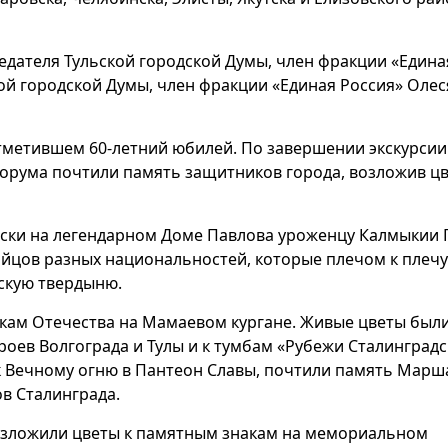
седателя Тульской городской Думы, член фракции «Едина
кой городской Думы, член фракции «Единая Россия» Олес
отметившем 60-летний юбилей. По завершении экскурсии
орума почтили память защитников города, возложив цв
ски на легендарном Доме Павлова уроженцу Калмыкии 
бойцов разных национальностей, которые плечом к плечу
скую твердыню.
кам Отечества на Мамаевом кургане. Живые цветы был
оев Волгограда и Тулы и к тумбам «Рубежи Сталинград
к Вечному огню в Пантеон Славы, почтили память Марш
ов Сталинграда.
озложили цветы к памятным знакам на мемориальном