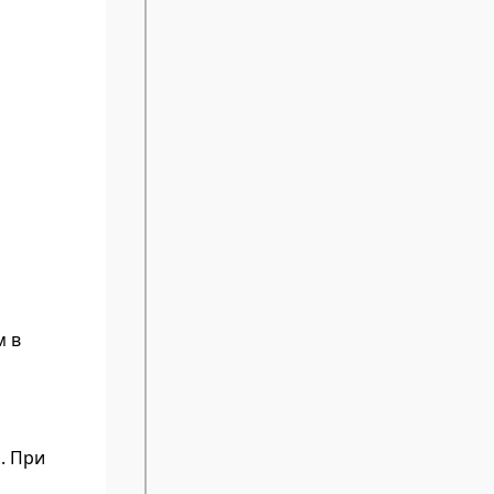
м в
. При