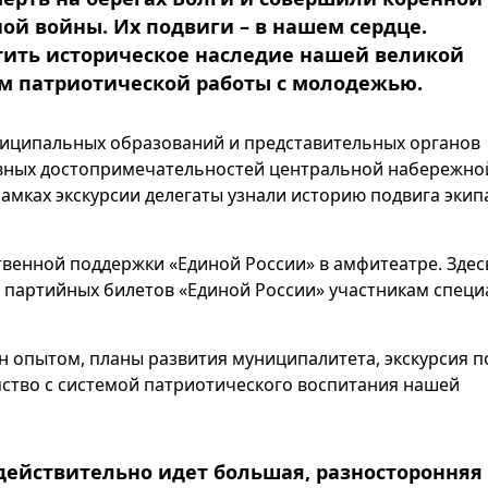
ой войны. Их подвиги – в нашем сердце.
чтить историческое наследие нашей великой
ом патриотической работы с молодежью.
иципальных образований и представительных органов
авных достопримечательностей центральной набережно
 рамках экскурсии делегаты узнали историю подвига эки
венной поддержки «Единой России» в амфитеатре. Здес
 партийных билетов «Единой России» участникам спец
н опытом, планы развития муниципалитета, экскурсия п
мство с системой патриотического воспитания нашей
 действительно идет большая, разносторонняя