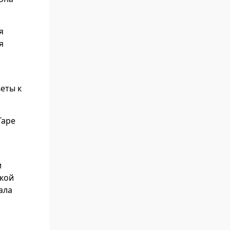
я
я
еты к
Гаре
и
ской
ала