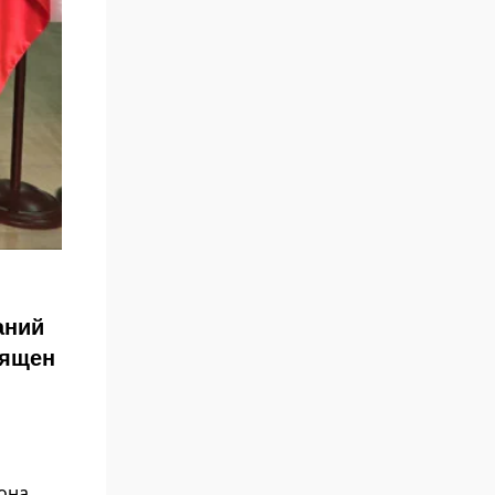
аний
вящен
йона