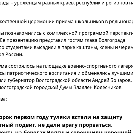
ада – уроженцам разных краев, республик и регионов 
ржественной церемонии приема школьников в ряды юна
аты познакомились с комплексной программой перспект
. Ее презентацию представил гостям глава Волгограда
о студентами высадили в парке каштаны, клены и черем
ов России.
ма состоялось на площадке военно‑спортивного лагер
осы патриотического воспитания и обменялись лучшим
ли губернатор Волгоградской области Андрей Бочаров, 
Волгоградской городской Думы Владлен Колесников.
ва:
 сорок первом году туляки встали на защиту
тный подвиг, не дали врагу прорваться.
ерть на берегах Волги и совершили коренной