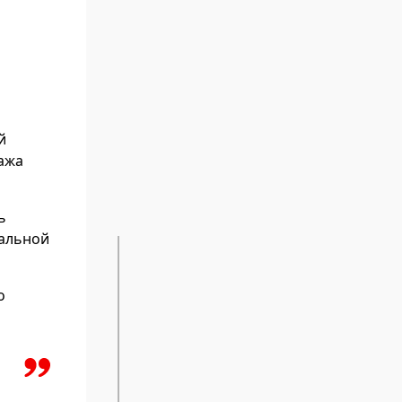
й
пажа
ь
иальной
о