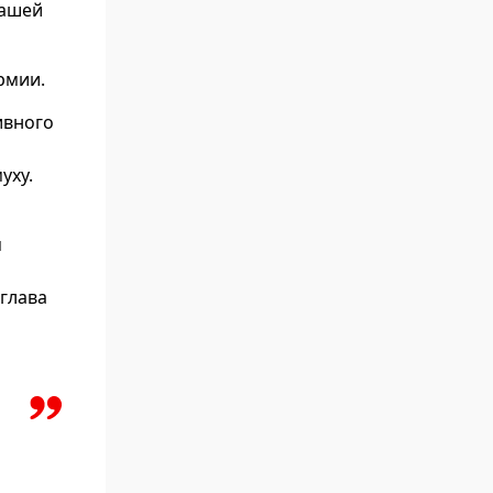
нашей
рмии.
ивного
уху.
я
и
глава