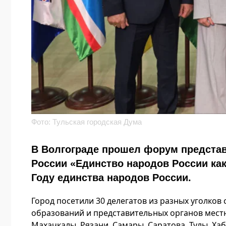
Фото: Тульская городская Дума
В Волгограде прошел форум предста
России «Единство народов России ка
Году единства народов России.
Город посетили 30 делегатов из разных уголко
образований и представительных органов местн
Махачкалы, Рязани, Самары, Саратова, Тулы, Хаб