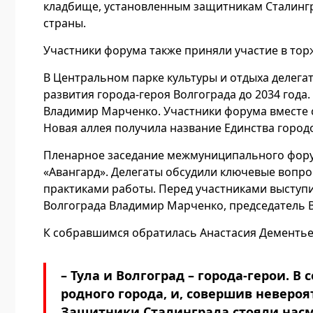
кладбище, установленным защитникам Сталингр
страны.
Участники форума также приняли участие в то
В Центральном парке культуры и отдыха делег
развития города‑героя Волгограда до 2034 года
Владимир Марченко. Участники форума вместе с
Новая аллея получила название Единства город
Пленарное заседание межмуниципального фору
«Авангард». Делегаты обсудили ключевые вопр
практиками работы. Перед участниками выступи
Волгограда Владимир Марченко, председатель 
К собравшимся обратилась Анастасия Дементье
– Тула и Волгоград – города-герои. В
родного города, и, совершив невероя
Защитники Сталинграда стояли насм