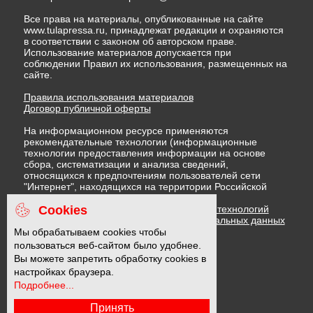
Все права на материалы, опубликованные на сайте
www.tulapressa.ru, принадлежат редакции и охраняются
в соответствии с законом об авторском праве.
Использование материалов допускается при
соблюдении Правил их использования, размещенных на
сайте.
Правила использования материалов
Договор публичной оферты
На информационном ресурсе применяются
рекомендательные технологии (информационные
технологии предоставления информации на основе
сбора, систематизации и анализа сведений,
относящихся к предпочтениям пользователей сети
"Интернет", находящихся на территории Российской
Федерации)
Cookies
Правила применения рекомендательных технологий
Политика в отношении обработки персональных данных
Политика обработки файлов cookie
Мы обрабатываем cookies чтобы
пользоваться веб-сайтом было удобнее.
Вы можете запретить обработку cookies в
16 +
настройках браузера.
Подробнее...
Принять