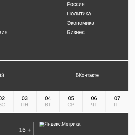
Россия
Политика
Экономика
вия
Бизнес
33
ВКонтакте
02
03
04
05
06
07
ВС
ПН
ВТ
СР
ЧТ
ПТ
16 +