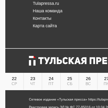
Tulapressa.ru
Наша команда
Контакты
Карта сайта
22
23
24
25
26
2
СР
ЧТ
ПТ
СБ
ВС
П
Сетевое издание «Тульская пресса»
https://tulap
Реестровая запись ЭЛ № ФС 77-85016 от 10.04.20