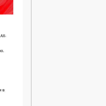
AX-
о.
м в