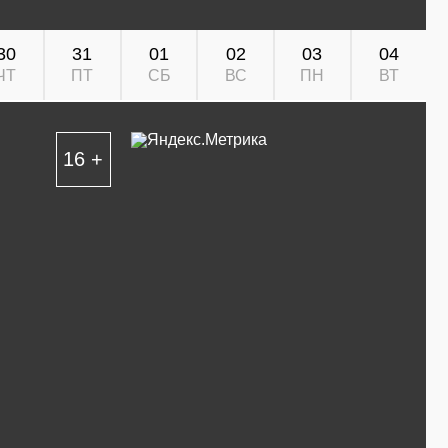
30
31
01
02
03
04
ЧТ
ПТ
СБ
ВС
ПН
ВТ
16 +