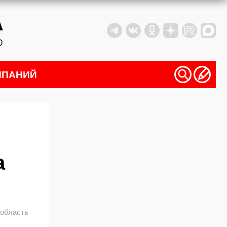
МПАНИЙ
а
 область