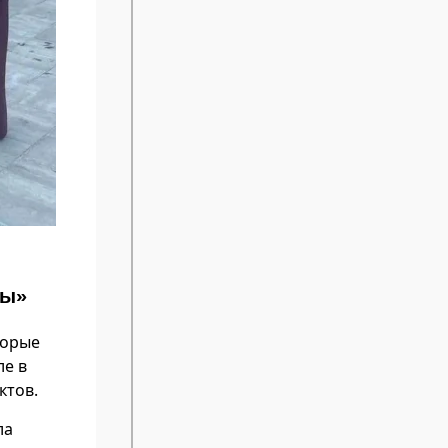
ны»
торые
ле в
ктов.
ла