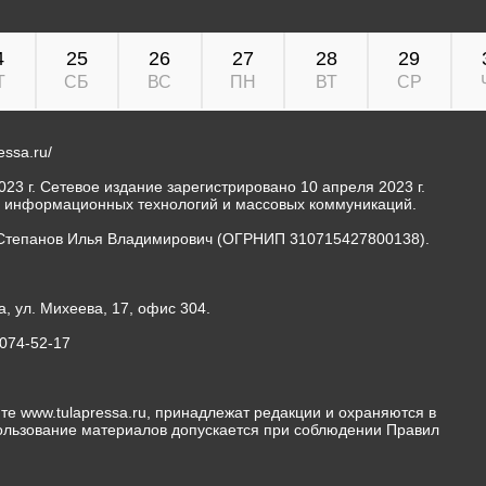
4
25
26
27
28
29
Т
СБ
ВС
ПН
ВТ
СР
ressa.ru/
23 г. Сетевое издание зарегистрировано 10 апреля 2023 г.
, информационных технологий и массовых коммуникаций.
Степанов Илья Владимирович (ОГРНИП 310715427800138).
а, ул. Михеева, 17, офис 304.
-074-52-17
те www.tulapressa.ru, принадлежат редакции и охраняются в
пользование материалов допускается при соблюдении Правил