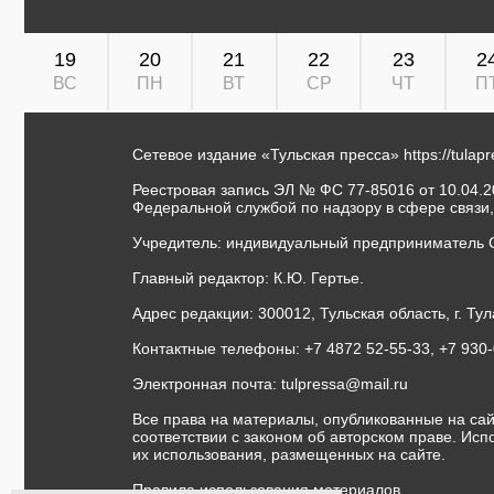
19
20
21
22
23
2
ВС
ПН
ВТ
СР
ЧТ
П
Сетевое издание «Тульская пресса»
https://tulap
Реестровая запись ЭЛ № ФС 77-85016 от 10.04.20
Федеральной службой по надзору в сфере связи
Учредитель: индивидуальный предприниматель 
Главный редактор: К.Ю. Гертье.
Адрес редакции: 300012, Тульская область, г. Тул
Контактные телефоны: +7 4872 52-55-33, +7 930
Электронная почта:
tulpressa@mail.ru
Все права на материалы, опубликованные на сай
соответствии с законом об авторском праве. Ис
их использования, размещенных на сайте.
Правила использования материалов