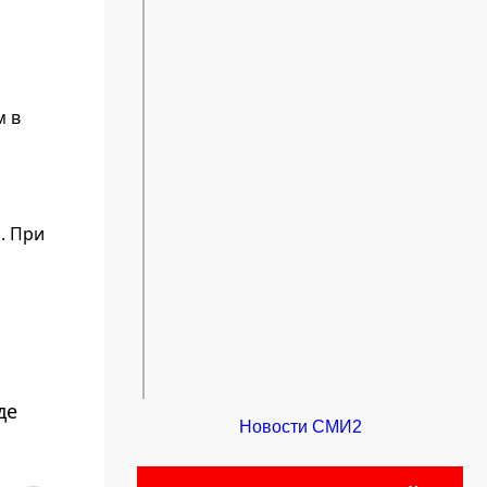
м в
. При
де
Новости СМИ2