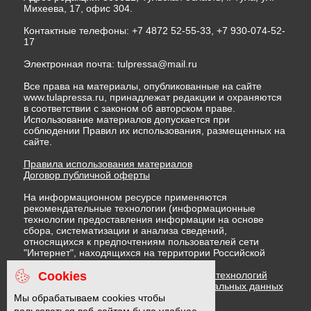
Михеева, 17, офис 304.
Контактные телефоны: +7 4872 52-55-33, +7 930-074-52-
17
Электронная почта:
tulpressa@mail.ru
Все права на материалы, опубликованные на сайте
www.tulapressa.ru, принадлежат редакции и охраняются
в соответствии с законом об авторском праве.
Использование материалов допускается при
соблюдении Правил их использования, размещенных на
сайте.
Правила использования материалов
Договор публичной оферты
На информационном ресурсе применяются
рекомендательные технологии (информационные
технологии предоставления информации на основе
сбора, систематизации и анализа сведений,
относящихся к предпочтениям пользователей сети
"Интернет", находящихся на территории Российской
Федерации)
Cookies
Правила применения рекомендательных технологий
Политика в отношении обработки персональных данных
Политика обработки файлов cookie
Мы обрабатываем cookies чтобы