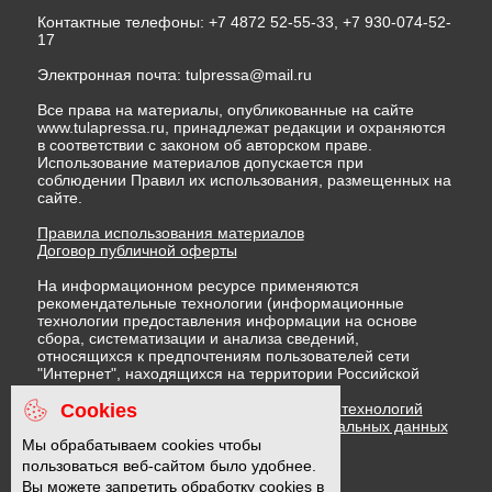
Контактные телефоны: +7 4872 52-55-33, +7 930-074-52-
17
Электронная почта:
tulpressa@mail.ru
Все права на материалы, опубликованные на сайте
www.tulapressa.ru, принадлежат редакции и охраняются
в соответствии с законом об авторском праве.
Использование материалов допускается при
соблюдении Правил их использования, размещенных на
сайте.
Правила использования материалов
Договор публичной оферты
На информационном ресурсе применяются
рекомендательные технологии (информационные
технологии предоставления информации на основе
сбора, систематизации и анализа сведений,
относящихся к предпочтениям пользователей сети
"Интернет", находящихся на территории Российской
Федерации)
Cookies
Правила применения рекомендательных технологий
Политика в отношении обработки персональных данных
Политика обработки файлов cookie
Мы обрабатываем cookies чтобы
пользоваться веб-сайтом было удобнее.
Вы можете запретить обработку cookies в