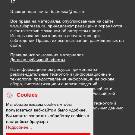
17
Электронная почта:
tulpressa@mail.ru
Все права на материалы, опубликованные на сайте
www.tulapressa.ru, принадлежат редакции и охраняются
в соответствии с законом об авторском праве.
Использование материалов допускается при
соблюдении Правил их использования, размещенных на
сайте.
Правила использования материалов
Договор публичной оферты
На информационном ресурсе применяются
рекомендательные технологии (информационные
технологии предоставления информации на основе
сбора, систематизации и анализа сведений,
относящихся к предпочтениям пользователей сети
"Интернет", находящихся на территории Российской
Cookies
Федерации)
Правила применения рекомендательных технологий
Мы обрабатываем cookies чтобы
Политика в отношении обработки персональных данных
пользоваться веб-сайтом было удобнее.
Политика обработки файлов cookie
Вы можете запретить обработку cookies в
настройках браузера.
Подробнее...
16 +