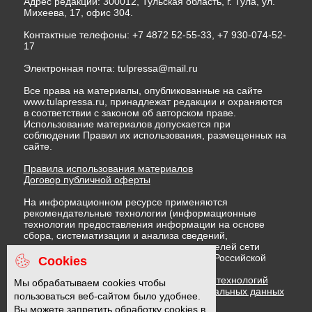
Адрес редакции: 300012, Тульская область, г. Тула, ул.
Михеева, 17, офис 304.
Контактные телефоны: +7 4872 52-55-33, +7 930-074-52-
17
Электронная почта:
tulpressa@mail.ru
Все права на материалы, опубликованные на сайте
www.tulapressa.ru, принадлежат редакции и охраняются
в соответствии с законом об авторском праве.
Использование материалов допускается при
соблюдении Правил их использования, размещенных на
сайте.
Правила использования материалов
Договор публичной оферты
На информационном ресурсе применяются
рекомендательные технологии (информационные
технологии предоставления информации на основе
сбора, систематизации и анализа сведений,
относящихся к предпочтениям пользователей сети
"Интернет", находящихся на территории Российской
Cookies
Федерации)
Правила применения рекомендательных технологий
Мы обрабатываем cookies чтобы
Политика в отношении обработки персональных данных
пользоваться веб-сайтом было удобнее.
Политика обработки файлов cookie
Вы можете запретить обработку cookies в