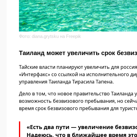
Фото: diana.grytsku на Freepik
Таиланд может увеличить срок безвиз
Тайские власти планируют увеличить для росси
«Интерфакс» со ссылкой на исполнительного ди
управления Таиланда Тирасила Тапена.
Дело в том, что новое правительство Таиланда 
возможность безвизового пребывания, но сейча
время срок безвизового пребывания для туристо
«Есть два пути — увеличение безвизо
Надеюсь, что в ближайшее время это