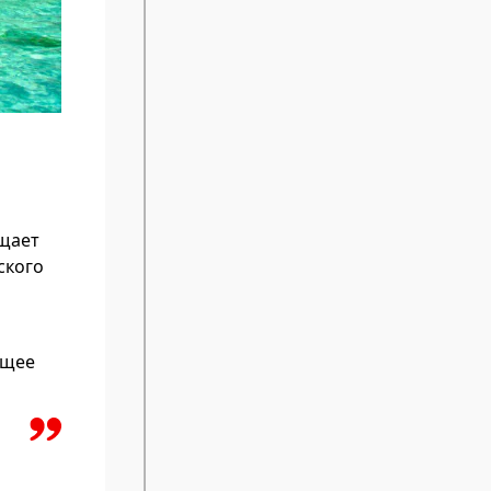
бщает
ского
ящее