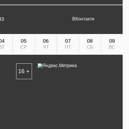
33
ВКонтакте
04
05
06
07
08
09
ВТ
СР
ЧТ
ПТ
СБ
ВС
16 +