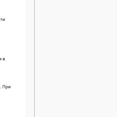
эти
м в
. При